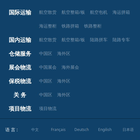
国际运输
航空散货
航空整箱/板
航空包机
海运拼箱
海运整柜
铁路拼箱
铁路整柜
国内运输
航空散货
航空整箱/板
陆路拼车
陆路专车
仓储服务
中国区
海外区
展会物流
中国展会
海外展会
保税物流
中国区
海外区
关 务
中国区
海外区
项目物流
项目物流
语 言 :
中文
Français
Deutsch
Engilish
日本语