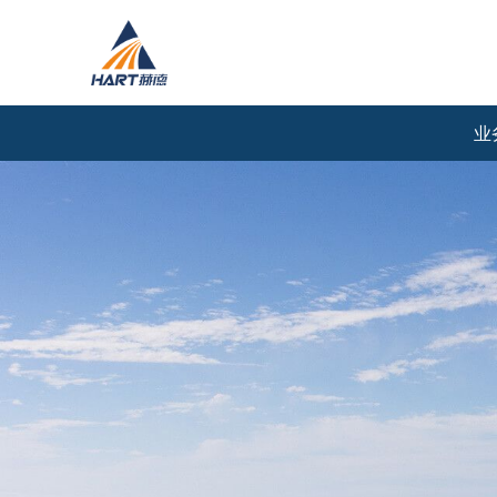
业
国际运输
国内运输
航空散货
航空散货
航空整箱/板
航空整箱/板
航空包机
陆路拼车
海运拼箱
陆路专车
海运整柜
铁路拼箱